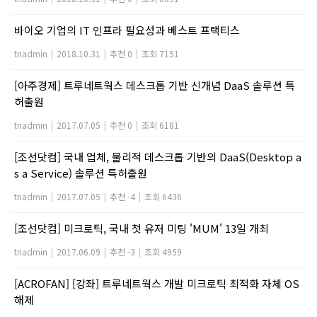
바이오 기업의 IT 인프라 필요성과 베스트 프랙티스
tnadmin
|
2018.10.31
|
추천 0
|
조회 7151
[아주경제] 트루네트웍스 데스크톱 기반 신개념 DaaS 솔루션 특
허출원
tnadmin
|
2017.07.05
|
추천 0
|
조회 6181
[조선닷컴] 국내 업체, 물리적 데스크톱 기반의 DaaS(Desktop a
s a Service) 솔루션 특허출원
tnadmin
|
2017.07.05
|
추천 -4
|
조회 6436
[조선닷컴] 미크로틱, 국내 첫 유저 미팅 'MUM' 13일 개최
tnadmin
|
2017.06.09
|
추천 -3
|
조회 4959
[ACROFAN] [강좌] 트루네트웍스 개발 미크로틱 최적화 자체 OS
해제