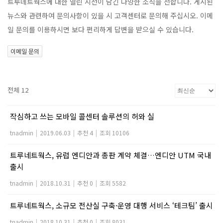
트루네트웍스에 대한 열린 시선이 담긴 다양한 소식을 전합니다. 게시된
뉴스와 관련하여 문의사항이 있을 시 고객센터로 문의해 주십시오. 이메
일 문의를 이용하시면 보다 편리하게 답변을 받으실 수 있습니다.
이메일 문의
전체 12
작심하고 쓰는 모바일 콜센터 솔루션의 허와 실
tnadmin
|
2019.06.03
|
추천 4
|
조회 10106
트루네트웍스, 유럽 엔디안과 총판 계약 체결…엔디안 UTM 국내
출시
tnadmin
|
2018.10.31
|
추천 0
|
조회 5582
트루네트웍스, 소규모 전산실 구축·운영 대행 서비스 ‘테크팀’ 출시
tnadmin
|
2018.10.31
|
추천 0
|
조회 8031